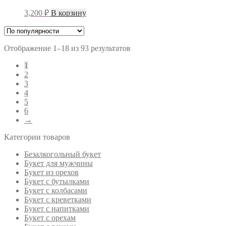
3,200
₽
В корзину
Отображение 1–18 из 93 результатов
1
2
3
4
5
6
→
Категории товаров
Безалкогольный букет
Букет для мужчины
Букет из орехов
Букет с бутылками
Букет с колбасами
Букет с креветками
Букет с напитками
Букет с орехам