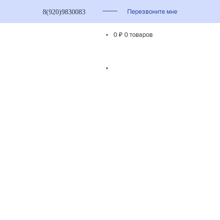
Перезвоните мне
8(920)9830083
0 ₽
0 товаров