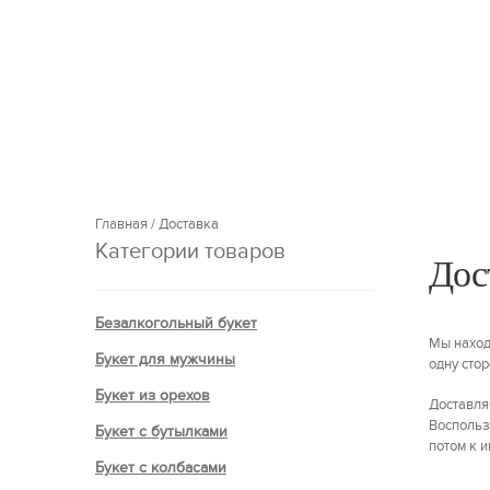
Главная
/
Доставка
Категории товаров
Дос
Безалкогольный букет
Мы нахо
Букет для мужчины
одну стор
Букет из орехов
Доставля
Воспольз
Букет с бутылками
потом к 
Букет с колбасами