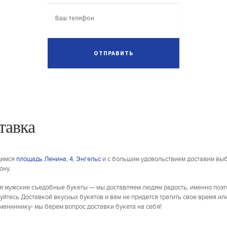
тавка
димся
площадь Ленина, 4, Энгельс
и с большим удовольствием доставим выб
ону.
я мужские съедобные букеты — мы доставляем людям радость, именно поэт
уйтесь Доставкой вкусных букетов и вам не придется тратить свое время ил
имениннику- мы берем вопрос доставки букета на себя!